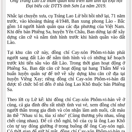
Ông Tráng Lao Lử thăm quan khu triển lãm ảnh tại Đại hội
Đại biểu các DTTS tỉnh Sơn La năm 2019.
Nhắc lại chuyện xưa, cụ Tráng Lao Lử bồi hồi nhớ lại, 71 năm
trước, vào khoảng tháng 4/1948, Ban xung phong Lào - Bắc
gồm 14 người hành quân qua các địa phương của Việt Nam.
Khi đến bản Phiêng Sa, huyện Yên Châu, Ban dừng lại để xây
dựng căn cứ và nắm tình hình trước khi hành quân vào đất
Lào.
Tại khu căn cứ này, đồng chí Cay-xỏn Phôm-vi-hản phái
người sang đất Lào để nắm tình hình và có những kế hoạch
trước khi tiến sâu vào đất Lào. Trong thời gian hoạt động ở
Phiêng Sa, Ban đặt căn cứ hoạt động tại hang Thẩm Mế và
huấn luyện quân sự để trở về xây dựng khu căn cứ địa tại
huyện Viêng Xay; riêng đồng chí Cay-xỏn Phôm-vi-hản đã
được tổ chức bố trí đến ở nhà ông Lao Khô thuộc bản Phiêng
Sa.
Theo lời cụ Lử kể: khi đồng chí Cay-xỏn Phôm-vi-hản về ở
cùng, cả gia đình đều rất nhiệt tình vui vẻ, xem đồng chí như
người thân trong gia đình và còn nhận làm anh nuôi, cắt máu
ăn thề "Nhau xí lu, tùa xí nho" (Cùng thương yêu nhau, sống
chết cùng nhau). Để có chỗ nghỉ, bố của cụ là ông Lao Khô
còn tự tay đóng giường ở trong buồng để ông Cay-xỏn ngủ.
Có thời gian để giữ bí mật, đồng chí Cay-xỏn Phôm-vi-hản ra