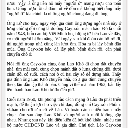
rượu. Vậy là ông liền hô mấy "người ở" mang rượu cho toán
lính. Uống rượu rồi cả đám rút về đồn mà không biết rằng mấy
"người ở" kia chính là những người chúng đang đi lùng.
Ông Lử cho hay, ngay việc gia đình ông dựng ngôi nhà này ở
lưng chừng đồi cũng là do ông Cay-xỏn mách bảo. Đó là cuối
năm 1948, bốn cán bộ Việt Minh hoạt động từ bên Lào về đây,
có một người bị ốm nặng. Vài ngày sau khi đoàn cán bộ rời đi,
thì người trong nhà cũng lần lượt ốm. Hóa ra bị lây bệnh đậu
mùa. Ông Cay-xỏn bảo, đã lây phải bệnh dịch rồi, cần phải
chuyển chỗ ở.
Nói rồi ông Cay-xỏn cùng ông Lao Khô đi chọn đất chuyển
nhà, tìm mãi cuối cùng chọn mảnh đất ở lưng chừng đồi, dưới
chân đồi có suối, cách nơi ở cũ hai cây số để dựng nhà. Thấy
gia đình ông Lao Khô chuyển nhà, có 3 gia đình cũng chuyển
theo, lâu dần lập thành bản. Cũng vì thế mà năm 1962, bản lấy
tên thành bản Lao Khô từ đó đến giờ.
Cuối năm 1950, khi phong trào cách mạng ở Lào đã phát triển
mạnh, để thuận lợi cho việc chỉ đạo, đồng chí Cay-xỏn Phôm-
vi-hản cho rời căn cứ về Lào. Vì hoàn cảnh chiến tranh mấy
chục năm sau ông Lao Khô và người anh nuôi không gặp
nhau. Nhưng sau này, khi điều kiện đã bớt khó khăn, nhiều cán
bộ nước CHDCND Lào và gia đình Chủ tịch Lào Cay-xỏn