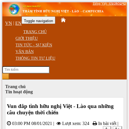
Tiếng Việt
|
ປະເທດລາວ
Toggle navigation
|
VN
EN
TRANG CHỦ
GIỚI THIỆU
TIN TỨC - SỰ KIỆN
VĂN BẢN
THÔNG TIN TƯ LIỆU
Trang chủ
Tin hoạt động
Vun đắp tình hữu nghị Việt - Lào qua những
câu chuyện thời chiến
03:00 PM 08/01/2021
|
Lượt xem: 324
In bài viết
|