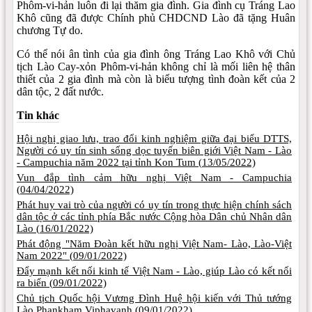
Phôm-vi-hản luôn đi lại thăm gia đình. Gia đình cụ Tráng Lao
Khô cũng đã được Chính phủ CHDCND Lào đã tặng Huân
chương Tự do.
Có thể nói ân tình của gia đình ông Tráng Lao Khô với Chủ
tịch Lào Cay-xỏn Phôm-vi-hản không chỉ là mối liên hệ thân
thiết của 2 gia đình mà còn là biểu tượng tình đoàn kết của 2
dân tộc, 2 đất nước.
Tin khác
Hội nghị giao lưu, trao đổi kinh nghiệm giữa đại biểu DTTS,
Người có uy tín sinh sống dọc tuyến biên giới Việt Nam - Lào
- Campuchia năm 2022 tại tỉnh Kon Tum (
13/05/2022)
Vun đắp tình cảm hữu nghị Việt Nam - Campuchia
(
04/04/2022)
Phát huy vai trò của người có uy tín trong thực hiện chính sách
dân tộc ở các tỉnh phía Bắc nước Cộng hòa Dân chủ Nhân dân
Lào (
16/01/2022)
Phát động "Năm Đoàn kết hữu nghị Việt Nam- Lào, Lào-Việt
Nam 2022" (
09/01/2022)
Đẩy mạnh kết nối kinh tế Việt Nam - Lào, giúp Lào có kết nối
ra biển (
09/01/2022)
Chủ tịch Quốc hội Vương Đình Huệ hội kiến với Thủ tướng
Lào Phankham Viphavanh (
09/01/2022)