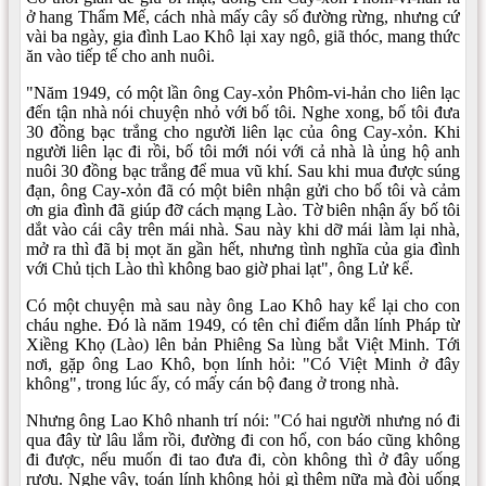
ở hang Thẩm Mế, cách nhà mấy cây số đường rừng, nhưng cứ
vài ba ngày, gia đình Lao Khô lại xay ngô, giã thóc, mang thức
ăn vào tiếp tế cho anh nuôi.
"Năm 1949, có một lần ông Cay-xỏn Phôm-vi-hản cho liên lạc
đến tận nhà nói chuyện nhỏ với bố tôi. Nghe xong, bố tôi đưa
30 đồng bạc trắng cho người liên lạc của ông Cay-xỏn. Khi
người liên lạc đi rồi, bố tôi mới nói với cả nhà là ủng hộ anh
nuôi 30 đồng bạc trắng để mua vũ khí. Sau khi mua được súng
đạn, ông Cay-xỏn đã có một biên nhận gửi cho bố tôi và cảm
ơn gia đình đã giúp đỡ cách mạng Lào. Tờ biên nhận ấy bố tôi
dắt vào cái cây trên mái nhà. Sau này khi dỡ mái làm lại nhà,
mở ra thì đã bị mọt ăn gần hết, nhưng tình nghĩa của gia đình
với Chủ tịch Lào thì không bao giờ phai lạt", ông Lử kể.
Có một chuyện mà sau này ông Lao Khô hay kể lại cho con
cháu nghe. Đó là năm 1949, có tên chỉ điểm dẫn lính Pháp từ
Xiềng Khọ (Lào) lên bản Phiêng Sa lùng bắt Việt Minh. Tới
nơi, gặp ông Lao Khô, bọn lính hỏi: "Có Việt Minh ở đây
không", trong lúc ấy, có mấy cán bộ đang ở trong nhà.
Nhưng ông Lao Khô nhanh trí nói: "Có hai người nhưng nó đi
qua đây từ lâu lắm rồi, đường đi con hổ, con báo cũng không
đi được, nếu muốn đi tao đưa đi, còn không thì ở đây uống
rượu. Nghe vậy, toán lính không hỏi gì thêm nữa mà đòi uống