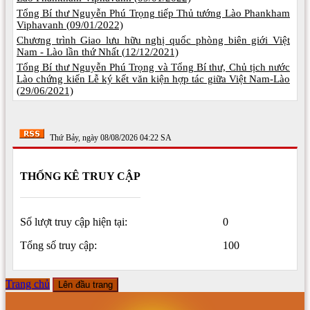
Tổng Bí thư Nguyễn Phú Trọng tiếp Thủ tướng Lào Phankham
Viphavanh (
09/01/2022)
Chương trình Giao lưu hữu nghị quốc phòng biên giới Việt
Nam - Lào lần thứ Nhất (
12/12/2021)
Tổng Bí thư Nguyễn Phú Trọng và Tổng Bí thư, Chủ tịch nước
Lào chứng kiến Lễ ký kết văn kiện hợp tác giữa Việt Nam-Lào
(
29/06/2021)
Thứ Bảy, ngày 08/08/2026 04:22 SA
THỐNG KÊ TRUY CẬP
Số lượt truy cập hiện tại:
0
Tổng số truy cập:
100
Trang chủ
Lên đầu trang